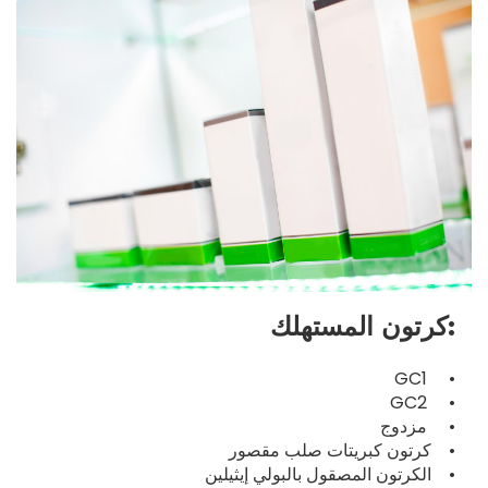
كرتون المستهلك:
GC1 •
GC2 •
مزدوج •
كرتون كبريتات صلب مقصور •
الكرتون المصقول بالبولي إيثيلين •