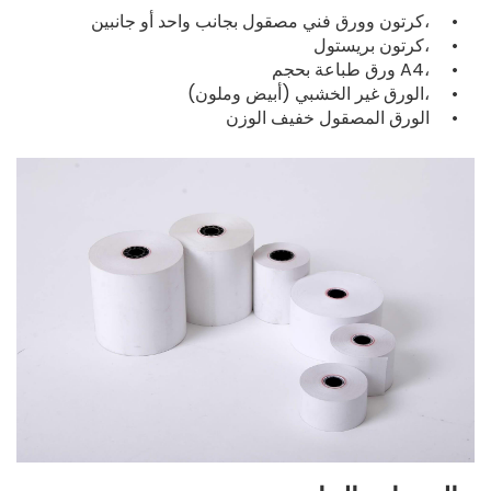
كرتون وورق فني مصقول بجانب واحد أو جانبين، •
كرتون بريستول، •
ورق طباعة بحجم A4، •
الورق غير الخشبي (أبيض وملون)، •
الورق المصقول خفيف الوزن •