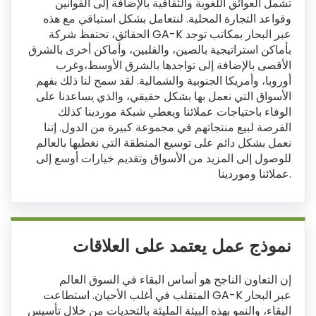
تشمل العوائق اللغوية والثقافية بالإضافة إلى القوانين
وقواعد التجارة المحلية. لنتعامل بشكل استباقي مع هذه
الحقائق، تحتفظ شركة GA-K عبر البحار بمكاتب توجد
بأماكن استراتيجية بالصين، والفلبين، وأماكن أخرى بالشرق
الأقصى بالإضافة إلى تواجدها بالشرق الأوسط،وغرب
أوروبا، وأمريكا الجنوبية والشمالية. لقد سمح لنا ذلك بفهم
الأسواق التي نعمل بها بشكل حقيقي، والذي يساعدنا على
الوفاء باحتياجات عملائنا ويعطي شبكة موردينا كذلك
الفرصة لبيع منتجاتهم في مجموعة كبيرة من الدول. إننا
نعمل بشكل دائم على توسيع المنطقة التي نغطيها بالعالم
للوصول إلى المزيد من الأسواق وتقديم خيارات أوسع إلى
عملائنا وموردينا.
نموذج عمل يعتمد على العلاقات
إن التعاون الناجح هو أساس البقاء في السوق العالم
المتقلب في أغلب الأحيان. استطاعت GA-K عبر البحار
البقاء، والنمو بهذه البيئة المليئة بالتحديات من خلال تأسيس